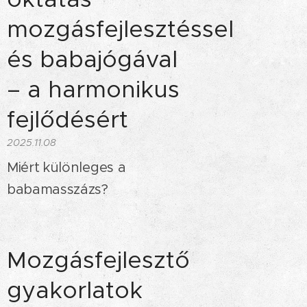
mozgásfejlesztéssel
és babajógával
– a harmonikus
fejlődésért
2025.11.08
Miért különleges a
babamasszázs?
Mozgásfejlesztő
gyakorlatok