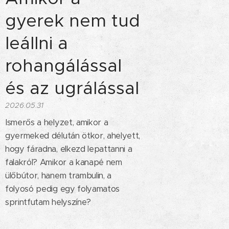
gyerek nem tud
leállni a
rohangálással
és az ugrálással
2026.05.31
Ismerős a helyzet, amikor a
gyermeked délután ötkor, ahelyett,
hogy fáradna, elkezd lepattanni a
falakról? Amikor a kanapé nem
ülőbútor, hanem trambulin, a
folyosó pedig egy folyamatos
sprintfutam helyszíne?