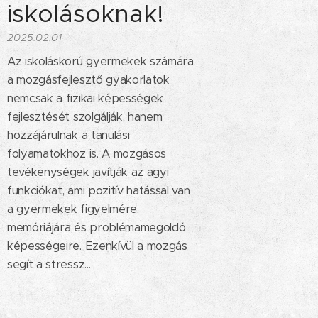
iskolásoknak!
2025.02.01
Az iskoláskorú gyermekek számára
a mozgásfejlesztő gyakorlatok
nemcsak a fizikai képességek
fejlesztését szolgálják, hanem
hozzájárulnak a tanulási
folyamatokhoz is. A mozgásos
tevékenységek javítják az agyi
funkciókat, ami pozitív hatással van
a gyermekek figyelmére,
memóriájára és problémamegoldó
képességeire. Ezenkívül a mozgás
segít a stressz...