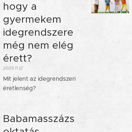
hogy a
gyermekem
idegrendszere
még nem elég
érett?
2025.11.12
Mit jelent az idegrendszeri
éretlenség?
Babamasszázs
oktatás