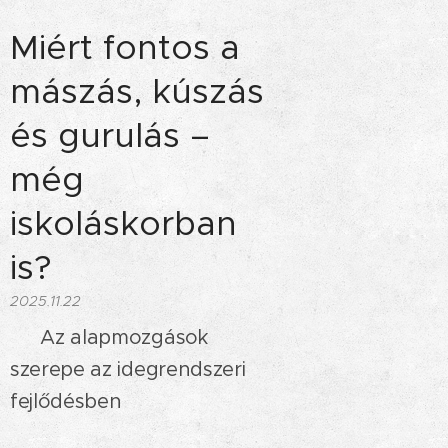
Miért fontos a
mászás, kúszás
és gurulás –
még
iskoláskorban
is?
2025.11.22
🧩 Az alapmozgások
szerepe az idegrendszeri
fejlődésben