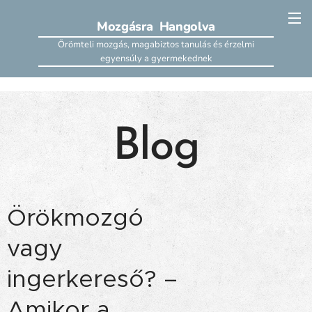
Mozgásra Hangolva
Örömteli mozgás, magabiztos tanulás és érzelmi
egyensúly a gyermekednek
Blog
Örökmozgó
vagy
ingerkereső? –
Amikor a