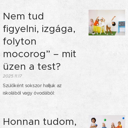
Nem tud
figyelni, izgága,
folyton
mocorog” – mit
üzen a test?
2025.11.17
Szülőként sokszor halljuk az
iskolából vagy óvodából:
Honnan tudom,