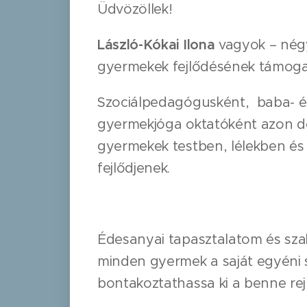
Üdvözöllek!
László-Kókai Ilona
vagyok – négy
gyermekek fejlődésének támoga
Szociálpedagógusként, baba- é
gyermekjóga oktatóként azon d
gyermekek testben, lélekben é
fejlődjenek.
Édesanyai tapasztalatom és sza
minden gyermek a saját egyéni 
bontakoztathassa ki a benne rej