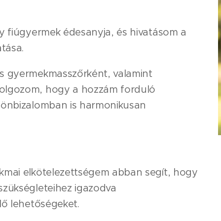
 fiúgyermek édesanyja, és hivatásom a
tása.
s gyermekmasszőrként, valamint
olgozom, hogy a hozzám forduló
s önbizalomban is harmonikusan
kmai elkötelezettségem abban segít, hogy
szükségleteihez igazodva
lő lehetőségeket.