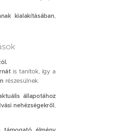
yának kialakításában
,
ások 💕
ól.
rnát
is tanítok, így a
en
részesülnek.
ktuális állapotához
alvási nehézségekről
,
és támogató élmény