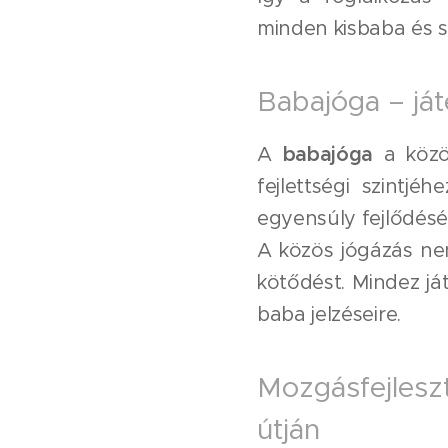
minden kisbaba és s
Babajóga – já
A
babajóga
a közö
fejlettségi szintj
egyensúly fejlődésé
A közös jógázás ne
kötődést. Mindez já
baba jelzéseire.
Mozgásfejlesz
útján