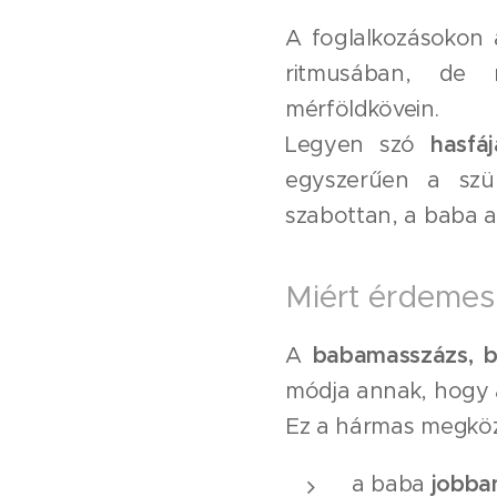
A foglalkozásokon
ritmusában, de 
mérföldkövein.
Legyen szó
hasfá
egyszerűen a szül
szabottan, a baba ak
Miért érdemes
A
babamasszázs, b
módja annak, hogy 
Ez a hármas megköze
a baba
jobba