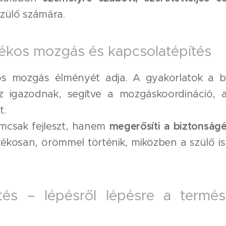
zülő számára.
tékos mozgás és kapcsolatépítés
s mozgás élményét adja. A gyakorlatok a b
éhez igazodnak, segítve a mozgáskoordináció,
t.
mcsak fejleszt, hanem
megerősíti a biztonságé
tékosan, örömmel történik, miközben a szülő is
tés – lépésről lépésre a termés