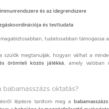
 immunrendszere és az idegrendszere
zgáskoordinációja és testtudata
g magabiztosabban, tudatosabban támogassa a 
 a szülők megtanulják, hogyan válhat a mind
 és örömteli közös játékká
, amely valóban ö
 a babamasszázs oktatás?
pésről lépésre tanítom meg a
babamasszázs 