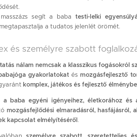
ődését.
amasszázs segít a baba
testi-lelki egyensúl
 megtapasztalja a tudatos jelenlét örömét.
ex és személyre szabott foglalkoz
atás nálam nemcsak a klasszikus fogásokról sz
babajóga gyakorlatokat
és
mozgásfejlesztő to
egyaránt
komplex, játékos és fejlesztő élményb
t
a baba egyéni igényeihez, életkorához és a
szó
mozgásfejlődési elmaradásról, hasfájásról, 
k kapcsolat elmélyítéséről
.
 valóban
személyre szabott, szeretetteljes 