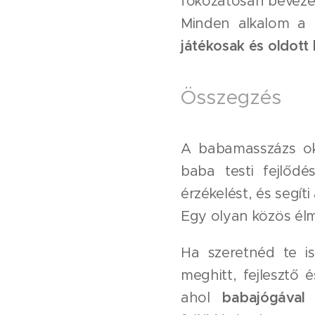
fokozatosan bevez
Minden alkalom a b
játékosak és oldott
Összegzés
A babamasszázs okt
baba testi fejlőd
érzékelést, és segít
Egy olyan közös élmé
Ha szeretnéd te i
meghitt, fejlesztő 
ahol
babajógával 