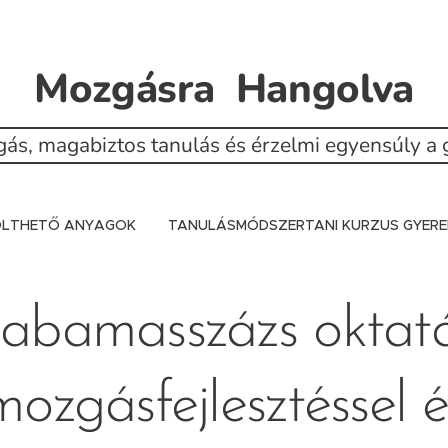
Mozgásra Hangolva
ás, magabiztos tanulás és érzelmi egyensúly 
TÖLTHETŐ ANYAGOK
TANULÁSMÓDSZERTANI KURZUS GYERE
abamasszázs oktat
mozgásfejlesztéssel é