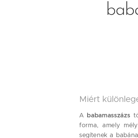
baba
Miért különle
A
babamasszázs
tö
forma, amely mély
segítenek a babának 