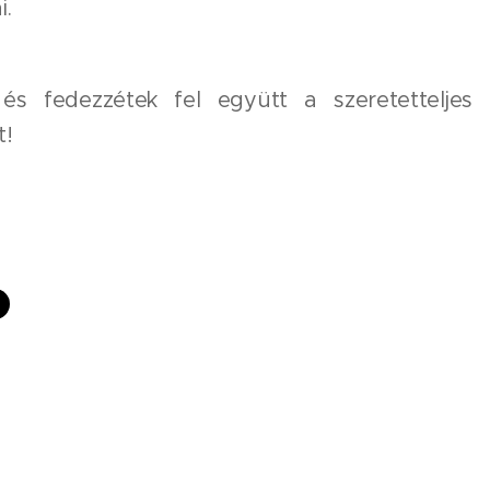
i.
 és fedezzétek fel együtt a szeretetteljes
t! 💕