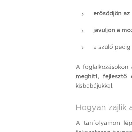
erősödjön az
javuljon a mo
a szülő pedi
A foglalkozásokon
meghitt, fejlesztő
kisbabájukkal.
Hogyan zajlik
A tanfolyamon lé