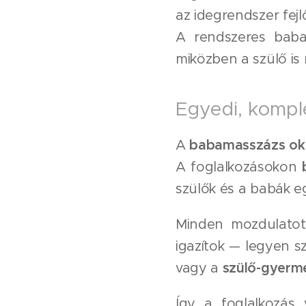
az idegrendszer fejl
A rendszeres bab
miközben a szülő is
Egyedi, kompl
A
babamasszázs okt
A foglalkozásokon
szülők és a babák 
Minden mozdulato
igazítok — legyen 
vagy a
szülő-gyerme
Így a foglalkozás