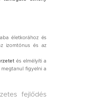
aba életkorához és
 az izomtónus és az
rzetet
és elmélyíti a
 megtanul figyelni a
zetes fejlődés