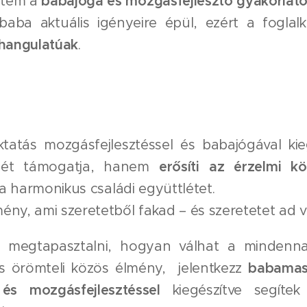
etem a
babajóga és mozgásfejlesztő gyakorlat
aba aktuális igényeire épül, ezért a fogla
 hangulatúak
.
atás mozgásfejlesztéssel és babajógával ki
ését támogatja, hanem
erősíti az érzelmi kö
i a harmonikus családi együttlétet.
ny, ami szeretetből fakad – és szeretetet ad v
s megtapasztalni, hogyan válhat a mindenn
és örömteli közös élmény, jelentkezz
babamass
és mozgásfejlesztéssel
kiegészítve segítek k