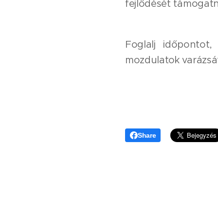
fejlődését támogatn
Foglalj időpontot,
mozdulatok varázsá
Share