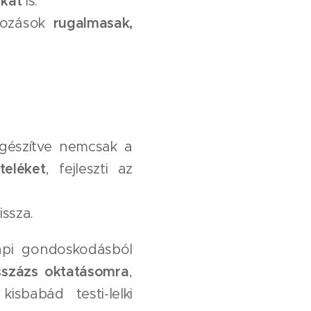
okat
is.
lkozások
rugalmasak,
egészítve nemcsak a
teléket
, fejleszti az
issza.
api gondoskodásból
zázs oktatásomra
,
isbabád testi-lelki