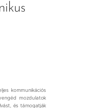
nikus
eljes kommunikációs
gyengéd mozdulatok
alvást, és támogatják