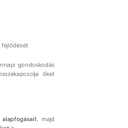
fejlődését
ennapi gondoskodás
sszekapcsolja őket
alapfogásait
, majd