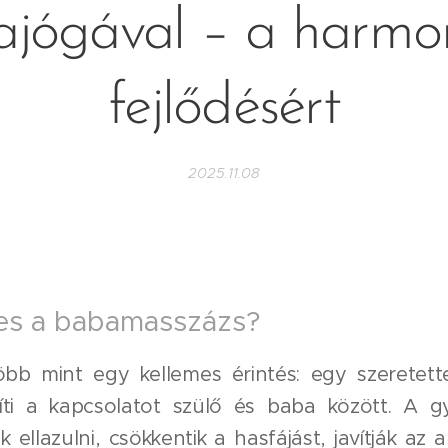
jógával – a harmo
fejlődésért
2025.11.08
ges a babamasszázs?
bb mint egy kellemes érintés: egy szeretett
íti a kapcsolatot szülő és baba között. A 
ellazulni, csökkentik a hasfájást, javítják az 