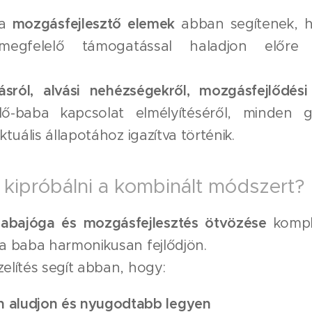
 a
mozgásfejlesztő elemek
abban segítenek, h
megfelelő támogatással haladjon előre 
jásról, alvási nehézségekről, mozgásfejlődési
ő-baba kapcsolat elmélyítéséről, minden g
tuális állapotához igazítva történik.
 kipróbálni a kombinált módszert?
abajóga és mozgásfejlesztés ötvözése
kompl
a baba harmonikusan fejlődjön.
lítés segít abban, hogy:
n aludjon és nyugodtabb legyen